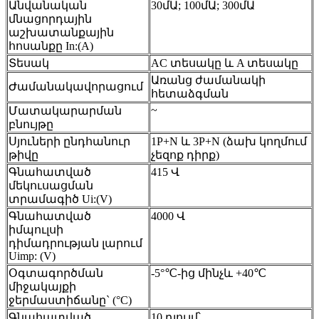
Անվանական
30մԱ; 100մԱ; 300մԱ
մնացորդային
աշխատանքային
հոսանքը In:(A)
Տեսակ
AC տեսակը և A տեսակը
Առանց ժամանակի
Ժամանակավորացում
հետաձգման
~
Մատակարարման
բնույթը
Սյուների ընդհանուր
1P+N և 3P+N (ձախ կողմում
թիվը
չեզոք դիրք)
Գնահատված
415 Վ
մեկուսացման
տրամագիծ Ui:(V)
Գնահատված
4000 Վ
իմպուլսի
դիմադրության լարում
Uimp: (V)
Օգտագործման
-5°℃-ից մինչև +40℃
միջակայքի
ջերմաստիճանը` (°C)
Գնահատված
10 դյույմ՝