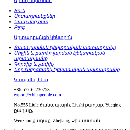
Արագ հղումներ
Տուն
Արտադրանքներ
Կապ մեզ հետ
Բլոգ
Արտադրանքի կենտրոն
Ցածր լարման էլեկտրական արտադրանք
Միջին և բարձր լարման էլեկտրական
արտադրանք
Գործիք և չափիչ
Նոր էներգետիկ էլեկտրական արտադրանք
Կապ մեզ հետ
+86-577-62730758
export@chinapeople.com
No.555 Liule ճանապարհ, Liushi քաղաք, Yueqing
քաղաք,
Wenzhou քաղաք, Zhejiang, Չինաստան