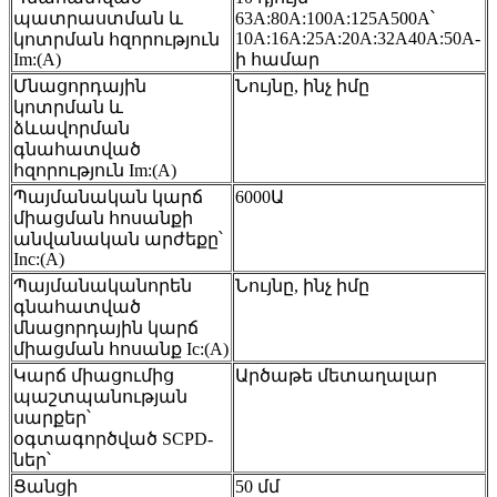
պատրաստման և
63A:80A:100A:125A500A՝
10A:16A:25A:20A:32A40A:50A-
կոտրման հզորություն
Im:(A)
ի համար
Մնացորդային
Նույնը, ինչ իմը
կոտրման և
ձևավորման
գնահատված
հզորություն Im:(A)
Պայմանական կարճ
6000Ա
միացման հոսանքի
անվանական արժեքը՝
Inc:(A)
Պայմանականորեն
Նույնը, ինչ իմը
գնահատված
մնացորդային կարճ
միացման հոսանք Ic:(A)
Կարճ միացումից
Արծաթե մետաղալար
պաշտպանության
սարքեր՝
օգտագործված SCPD-
ներ՝
Ցանցի
50 մմ