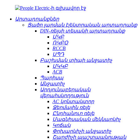
Արտադրանքներ
Ցածր լարման էլեկտրական արտադրանք
DIN-ռելսի տեսակի արտադրանք
ՄԿԲ
ՌԿԲՕ
RCCB
ՍՊԴ
Բաշխման տիպի անջատիչ
ՄԿԿԲ
ACB
Պարիսպ
Անջատիչ
Արդյունաբերական
վերահսկողություն
AC կոնտակտոր
Ջերմային ռելե
Ընդհանուր ռելե
Մագնիսական մեկնարկիչ
Կոճակ
Փոխարկիչի անջատիչ
Շարժիչի պաշտպանության