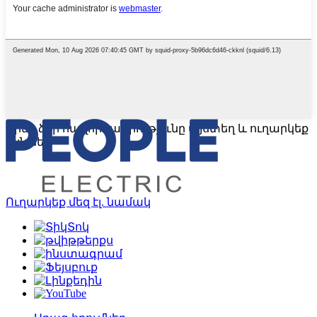
Գրեք ձեր հաղորդագրությունը այստեղ և ուղարկեք
այն մեզ
Ուղարկեք մեզ էլ. նամակ