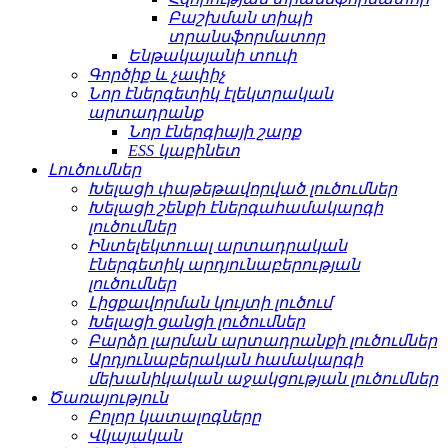
Բաշխման տիպի
տրանսֆորմատոր
Ենթակայանի տուփ
Գործիք և չափիչ
Նոր էներգետիկ էլեկտրական
արտադրանք
Նոր էներգիայի շարք
ESS կաբինետ
Լուծումներ
Խելացի փաթեթավորված լուծումներ
Խելացի շենքի էներգահամակարգի
լուծումներ
Ինտելեկտուալ արտադրական
էներգետիկ արդյունաբերության
լուծումներ
Լիցքավորման կույտի լուծում
Խելացի ցանցի լուծումներ
Բարձր լարման արտադրանքի լուծումներ
Արդյունաբերական համակարգի
մեխանիկական աջակցության լուծումներ
Ծառայություն
Բոլոր կատալոգները
Վկայական