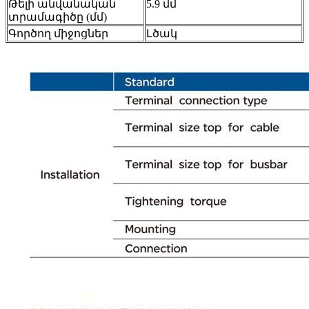
Թելի անվանական
5.9 մմ
տրամագիծը (մմ)
Գործող միջոցներ
Լծակ