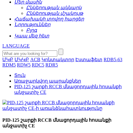
Մեր մասին
Ընկերության ակնարկ
Ընկերության մշակույթ
Հաճախակի տրվող հարցեր
Նորություններ
Բլոգ
Կապ մեզ հետ
LANGUAGE
ՄԿԲ
ՄԿԿԲ
ACB
Կոնտակտոր
Էստաֆետ
RDB5-63
RDM5
RDW5
RDC5
RDR5
Տուն
Առաջարկվող ապրանքներ
PID-125 շարքի RCCB մնացորդային հոսանքի
անջատիչ CE
PID-125 շարքի RCCB մնացորդային հոսանքի
անջատիչ CE